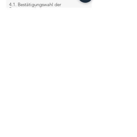
4.1. Bestätigungswahl der
Revisionsstelle
*
Ja
Nein
Hiermit erkläre ich, dass meine
Angaben stimmen und ich
Mitglied des Vereins Musikschule
Davos bin
Einreichen
Musikschule Davos
Platzstrasse 1